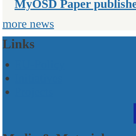
MyOSD Paper publish
more news
Links
EU-Policy
Initiatives
Projects