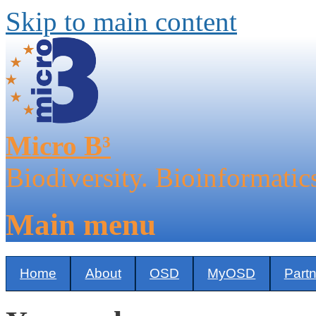
Skip to main content
Micro B³
Biodiversity. Bioinformatic
Main menu
Home
About
OSD
MyOSD
Part